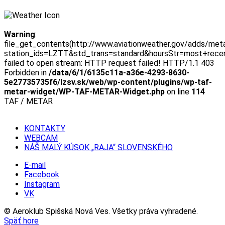
Warning
:
file_get_contents(http://www.aviationweather.gov/adds/met
station_ids=LZTT&std_trans=standard&hoursStr=most+rece
failed to open stream: HTTP request failed! HTTP/1.1 403
Forbidden in
/data/6/1/6135c11a-a36e-4293-8630-
5e27735735f6/lzsv.sk/web/wp-content/plugins/wp-taf-
metar-widget/WP-TAF-METAR-Widget.php
on line
114
TAF / METAR
KONTAKTY
WEBCAM
NÁŠ MALÝ KÚSOK „RAJA“ SLOVENSKÉHO
E-mail
Facebook
Instagram
VK
© Aeroklub Spišská Nová Ves. Všetky práva vyhradené.
Späť hore