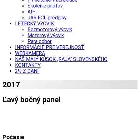
Školenie pilotov
AIP
JAR FCL predpisy
LETECKÝ VÝCVIK
Bezmotorový výcvik
Motorový výcvik
Para odbor
INFORMÁCIE PRE VEREJNOSŤ
WEBKAMERA
NÁŠ MALÝ KÚSOK „RAJA“ SLOVENSKÉHO
KONTAKTY
2% Z DANÍ
2017
Ľavý bočný panel
Počasie