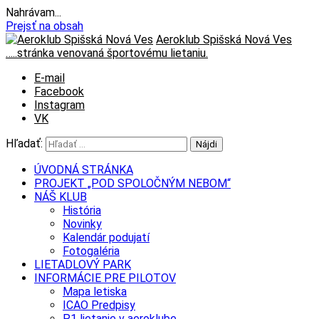
Nahrávam...
Prejsť na obsah
Aeroklub Spišská Nová Ves
…..stránka venovaná športovému lietaniu.
E-mail
Facebook
Instagram
VK
Hľadať:
ÚVODNÁ STRÁNKA
PROJEKT „POD SPOLOČNÝM NEBOM“
NÁŠ KLUB
História
Novinky
Kalendár podujatí
Fotogaléria
LIETADLOVÝ PARK
INFORMÁCIE PRE PILOTOV
Mapa letiska
ICAO Predpisy
P1 lietanie v aeroklube