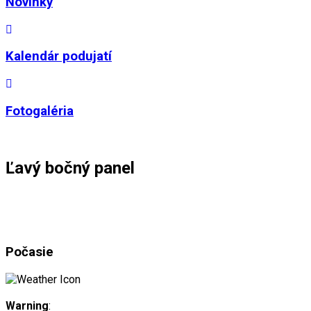
Novinky
Kalendár podujatí
Fotogaléria
Ľavý bočný panel
Počasie
Warning
: