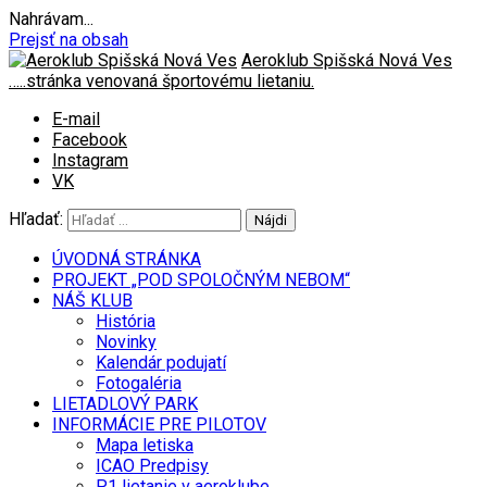
Nahrávam...
Prejsť na obsah
Aeroklub Spišská Nová Ves
…..stránka venovaná športovému lietaniu.
E-mail
Facebook
Instagram
VK
Hľadať:
ÚVODNÁ STRÁNKA
PROJEKT „POD SPOLOČNÝM NEBOM“
NÁŠ KLUB
História
Novinky
Kalendár podujatí
Fotogaléria
LIETADLOVÝ PARK
INFORMÁCIE PRE PILOTOV
Mapa letiska
ICAO Predpisy
P1 lietanie v aeroklube