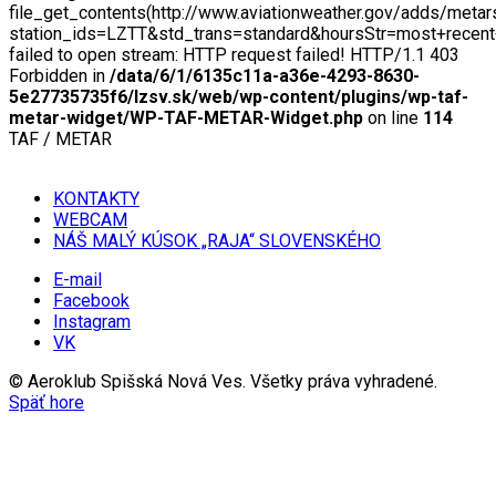
file_get_contents(http://www.aviationweather.gov/adds/metar
station_ids=LZTT&std_trans=standard&hoursStr=most+recen
failed to open stream: HTTP request failed! HTTP/1.1 403
Forbidden in
/data/6/1/6135c11a-a36e-4293-8630-
5e27735735f6/lzsv.sk/web/wp-content/plugins/wp-taf-
metar-widget/WP-TAF-METAR-Widget.php
on line
114
TAF / METAR
KONTAKTY
WEBCAM
NÁŠ MALÝ KÚSOK „RAJA“ SLOVENSKÉHO
E-mail
Facebook
Instagram
VK
© Aeroklub Spišská Nová Ves. Všetky práva vyhradené.
Späť hore