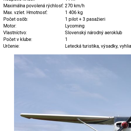
Maximálna povolená rýchlosť:
270 km/h
Max. vzlet. Hmotnosť:
1 406 kg
Počet osôb:
1 pilot + 3 pasažieri
Motor:
Lycoming
Vlastníctvo:
Slovenský národný aeroklub
Počet v klube:
1
Určenie:
Letecká turistika, výsadky, vyhli