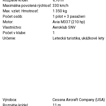
Rozpätie krídel:
9,76 m
Maximálna povolená rýchlosť:
330 km/h
Max. vzlet. Hmotnosť:
1 350 kg
Počet osôb:
1 pilot + 3 pasažieri
Motor:
Avia M337 (210 hp)
Vlastníctvo:
Aeroklub SNV
Počet v klube:
1
Určenie:
Letecká turistika, ukážkové lety
Výrobca:
Cessna Aircraft Company (USA)
Rozpätie krídel:
11 m