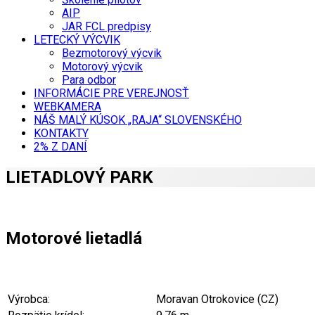
AIP
JAR FCL predpisy
LETECKÝ VÝCVIK
Bezmotorový výcvik
Motorový výcvik
Para odbor
INFORMÁCIE PRE VEREJNOSŤ
WEBKAMERA
NÁŠ MALÝ KÚSOK „RAJA“ SLOVENSKÉHO
KONTAKTY
2% Z DANÍ
LIETADLOVÝ PARK
Motorové lietadlá
Výrobca:
Moravan Otrokovice (CZ)