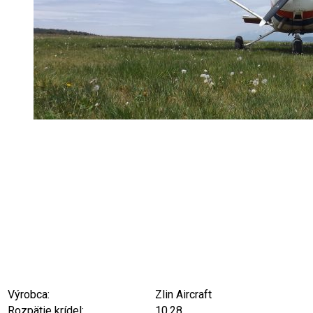
Výrobca:
Zlin Aircraft
Rozpätie krídel:
10,28