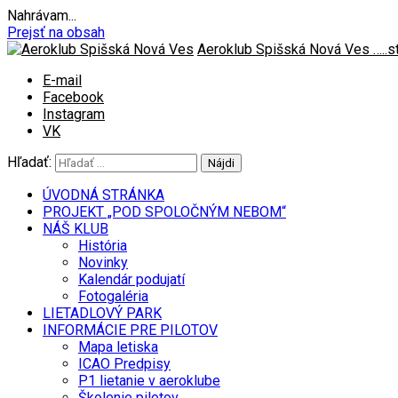
Nahrávam...
Prejsť na obsah
Aeroklub Spišská Nová Ves
…..
E-mail
Facebook
Instagram
VK
Hľadať:
ÚVODNÁ STRÁNKA
PROJEKT „POD SPOLOČNÝM NEBOM“
NÁŠ KLUB
História
Novinky
Kalendár podujatí
Fotogaléria
LIETADLOVÝ PARK
INFORMÁCIE PRE PILOTOV
Mapa letiska
ICAO Predpisy
P1 lietanie v aeroklube
Školenie pilotov