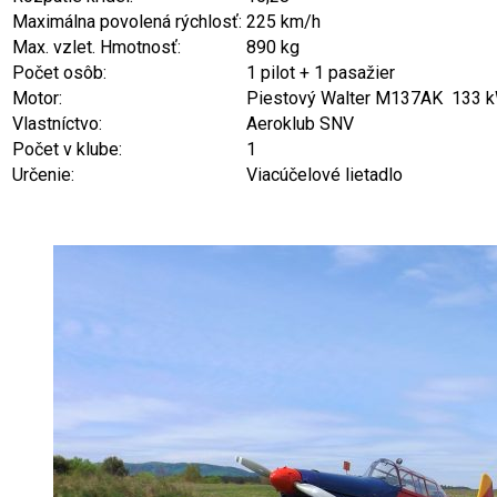
Maximálna povolená rýchlosť:
225 km/h
Max. vzlet. Hmotnosť:
890 kg
Počet osôb:
1 pilot + 1 pasažier
Motor:
Piestový Walter M137AK 133 
Vlastníctvo:
Aeroklub SNV
Počet v klube:
1
Určenie:
Viacúčelové lietadlo