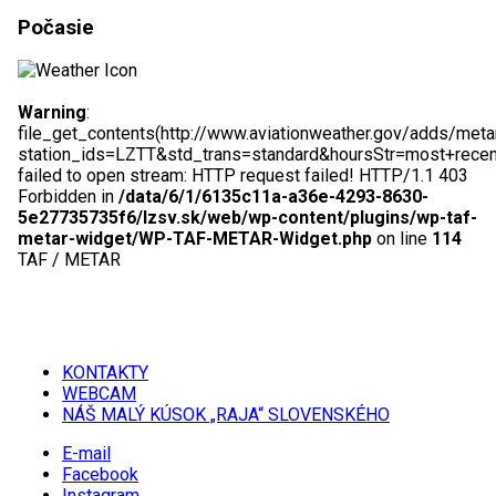
Počasie
Warning
:
file_get_contents(http://www.aviationweather.gov/adds/meta
station_ids=LZTT&std_trans=standard&hoursStr=most+rece
failed to open stream: HTTP request failed! HTTP/1.1 403
Forbidden in
/data/6/1/6135c11a-a36e-4293-8630-
5e27735735f6/lzsv.sk/web/wp-content/plugins/wp-taf-
metar-widget/WP-TAF-METAR-Widget.php
on line
114
TAF / METAR
KONTAKTY
WEBCAM
NÁŠ MALÝ KÚSOK „RAJA“ SLOVENSKÉHO
E-mail
Facebook
Instagram