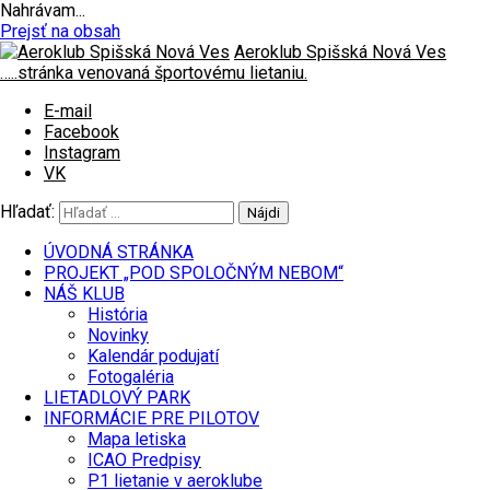
Nahrávam...
Prejsť na obsah
Aeroklub Spišská Nová Ves
…..stránka venovaná športovému lietaniu.
E-mail
Facebook
Instagram
VK
Hľadať:
ÚVODNÁ STRÁNKA
PROJEKT „POD SPOLOČNÝM NEBOM“
NÁŠ KLUB
História
Novinky
Kalendár podujatí
Fotogaléria
LIETADLOVÝ PARK
INFORMÁCIE PRE PILOTOV
Mapa letiska
ICAO Predpisy
P1 lietanie v aeroklube