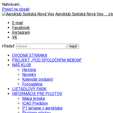
Nahrávam...
Prejsť na obsah
Aeroklub Spišská Nová Ves
…..s
E-mail
Facebook
Instagram
VK
Hľadať:
ÚVODNÁ STRÁNKA
PROJEKT „POD SPOLOČNÝM NEBOM“
NÁŠ KLUB
História
Novinky
Kalendár podujatí
Fotogaléria
LIETADLOVÝ PARK
INFORMÁCIE PRE PILOTOV
Mapa letiska
ICAO Predpisy
P1 lietanie v aeroklube
Školenie pilotov