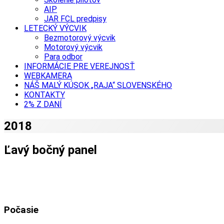
AIP
JAR FCL predpisy
LETECKÝ VÝCVIK
Bezmotorový výcvik
Motorový výcvik
Para odbor
INFORMÁCIE PRE VEREJNOSŤ
WEBKAMERA
NÁŠ MALÝ KÚSOK „RAJA“ SLOVENSKÉHO
KONTAKTY
2% Z DANÍ
2018
Ľavý bočný panel
Počasie