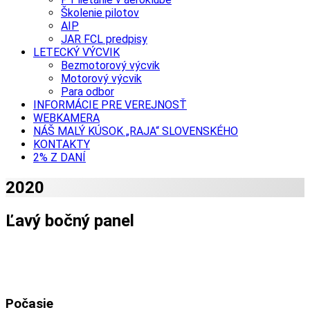
Školenie pilotov
AIP
JAR FCL predpisy
LETECKÝ VÝCVIK
Bezmotorový výcvik
Motorový výcvik
Para odbor
INFORMÁCIE PRE VEREJNOSŤ
WEBKAMERA
NÁŠ MALÝ KÚSOK „RAJA“ SLOVENSKÉHO
KONTAKTY
2% Z DANÍ
2020
Ľavý bočný panel
Počasie