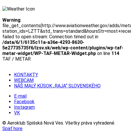
Warning
:
file_get_contents(http://www.aviationweather.gov/adds/met
station_ids=LZTT&std_trans=standard&hoursStr=most+rece
failed to open stream: Connection timed out in
/data/6/1/6135c11a-a36e-4293-8630-
5e27735735f6/lzsv.sk/web/wp-content/plugins/wp-taf-
metar-widget/WP-TAF-METAR-Widget.php
on line
114
TAF / METAR
KONTAKTY
WEBCAM
NÁŠ MALÝ KÚSOK „RAJA“ SLOVENSKÉHO
E-mail
Facebook
Instagram
VK
© Aeroklub Spišská Nová Ves. Všetky práva vyhradené.
Späť hore