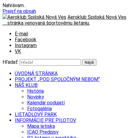
Nahrávam...
Prejsť na obsah
Aeroklub Spišská Nová Ves
…..stránka venovaná športovému lietaniu.
E-mail
Facebook
Instagram
VK
Hľadať:
ÚVODNÁ STRÁNKA
PROJEKT „POD SPOLOČNÝM NEBOM“
NÁŠ KLUB
História
Novinky
Kalendár podujatí
Fotogaléria
LIETADLOVÝ PARK
INFORMÁCIE PRE PILOTOV
Mapa letiska
ICAO Predpisy
P1 lietanie v aeroklube