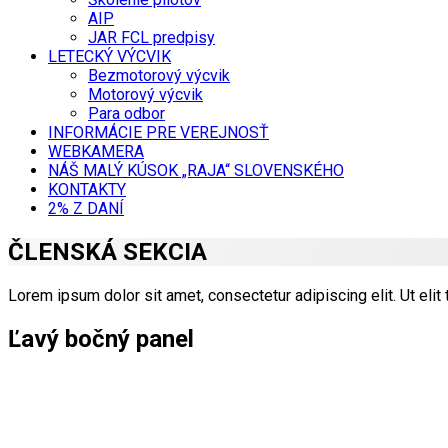
AIP
JAR FCL predpisy
LETECKÝ VÝCVIK
Bezmotorový výcvik
Motorový výcvik
Para odbor
INFORMÁCIE PRE VEREJNOSŤ
WEBKAMERA
NÁŠ MALÝ KÚSOK „RAJA“ SLOVENSKÉHO
KONTAKTY
2% Z DANÍ
ČLENSKÁ SEKCIA
Lorem ipsum dolor sit amet, consectetur adipiscing elit. Ut elit 
Ľavý bočný panel