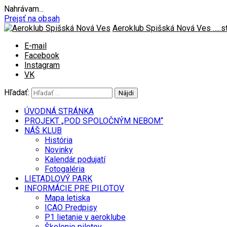
Nahrávam...
Prejsť na obsah
Aeroklub Spišská Nová Ves
…..
E-mail
Facebook
Instagram
VK
Hľadať:
ÚVODNÁ STRÁNKA
PROJEKT „POD SPOLOČNÝM NEBOM“
NÁŠ KLUB
História
Novinky
Kalendár podujatí
Fotogaléria
LIETADLOVÝ PARK
INFORMÁCIE PRE PILOTOV
Mapa letiska
ICAO Predpisy
P1 lietanie v aeroklube
Školenie pilotov