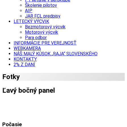
Školenie pilotov
AIP
JAR FCL predpisy
LETECKÝ VÝCVIK
Bezmotorový výcvik
Motorový výcvik
Para odbor
INFORMÁCIE PRE VEREJNOSŤ
WEBKAMERA
NÁŠ MALÝ KÚSOK „RAJA“ SLOVENSKÉHO
KONTAKTY
2% Z DANÍ
Fotky
Ľavý bočný panel
Počasie