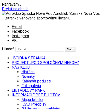
Nahrávam...
Prejsť na obsah
Aeroklub Spišská Nová Ves
…..stránka venovaná športovému lietaniu.
E-mail
Facebook
Instagram
VK
Hľadať:
ÚVODNÁ STRÁNKA
PROJEKT „POD SPOLOČNÝM NEBOM“
NÁŠ KLUB
História
Novinky
Kalendár podujatí
Fotogaléria
LIETADLOVÝ PARK
INFORMÁCIE PRE PILOTOV
Mapa letiska
ICAO Predpisy
P1 lietanie v aeroklube