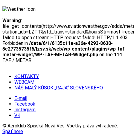
Warning
:
file_get_contents(http://www.aviationweather.gov/adds/met
station_ids=LZTT&std_trans=standard&hoursStr=most+rece
failed to open stream: HTTP request failed! HTTP/1.1 403
Forbidden in
/data/6/1/6135c11a-a36e-4293-8630-
5e27735735f6/lzsv.sk/web/wp-content/plugins/wp-taf-
metar-widget/WP-TAF-METAR-Widget.php
on line
114
TAF / METAR
KONTAKTY
WEBCAM
NÁŠ MALÝ KÚSOK „RAJA“ SLOVENSKÉHO
E-mail
Facebook
Instagram
VK
© Aeroklub Spišská Nová Ves. Všetky práva vyhradené.
Späť hore