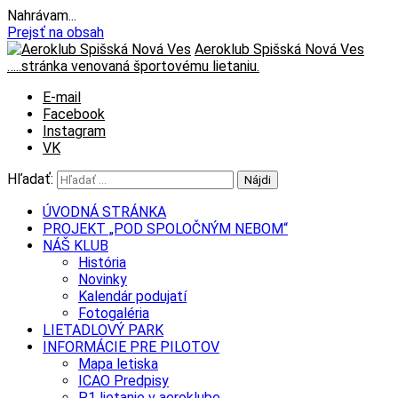
Nahrávam...
Prejsť na obsah
Aeroklub Spišská Nová Ves
…..stránka venovaná športovému lietaniu.
E-mail
Facebook
Instagram
VK
Hľadať:
ÚVODNÁ STRÁNKA
PROJEKT „POD SPOLOČNÝM NEBOM“
NÁŠ KLUB
História
Novinky
Kalendár podujatí
Fotogaléria
LIETADLOVÝ PARK
INFORMÁCIE PRE PILOTOV
Mapa letiska
ICAO Predpisy
P1 lietanie v aeroklube