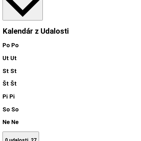
Kalendár z Udalosti
Po
Po
Ut
Ut
St
St
Št
Št
Pi
Pi
So
So
Ne
Ne
0 udalosti,
27