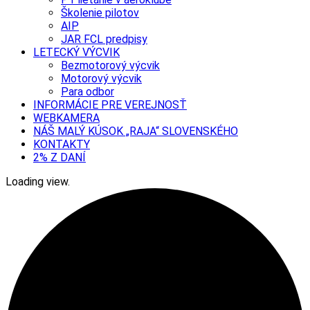
Školenie pilotov
AIP
JAR FCL predpisy
LETECKÝ VÝCVIK
Bezmotorový výcvik
Motorový výcvik
Para odbor
INFORMÁCIE PRE VEREJNOSŤ
WEBKAMERA
NÁŠ MALÝ KÚSOK „RAJA“ SLOVENSKÉHO
KONTAKTY
2% Z DANÍ
Loading view.