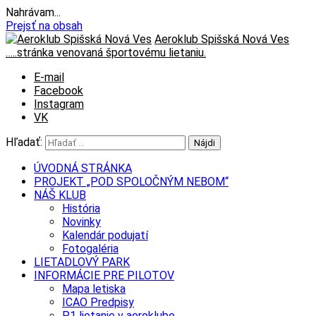
Nahrávam...
Prejsť na obsah
Aeroklub Spišská Nová Ves
…..stránka venovaná športovému lietaniu.
E-mail
Facebook
Instagram
VK
Hľadať:
ÚVODNÁ STRÁNKA
PROJEKT „POD SPOLOČNÝM NEBOM“
NÁŠ KLUB
História
Novinky
Kalendár podujatí
Fotogaléria
LIETADLOVÝ PARK
INFORMÁCIE PRE PILOTOV
Mapa letiska
ICAO Predpisy
P1 lietanie v aeroklube