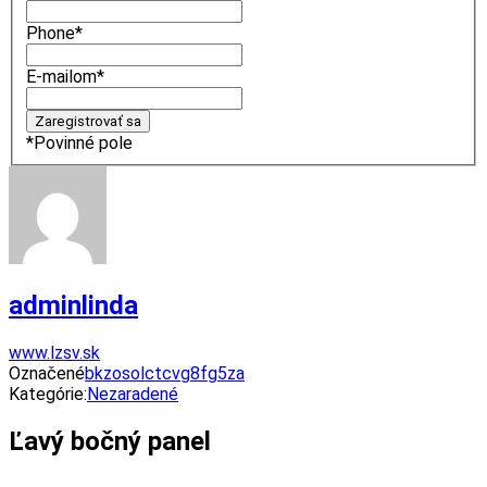
Phone
*
E-mailom
*
*
Povinné pole
adminlinda
www.lzsv.sk
Označené
bkzosolctcvg8fg5za
Kategórie:
Nezaradené
Ľavý bočný panel