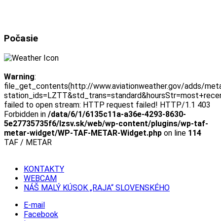
Počasie
Warning
:
file_get_contents(http://www.aviationweather.gov/adds/met
station_ids=LZTT&std_trans=standard&hoursStr=most+rece
failed to open stream: HTTP request failed! HTTP/1.1 403
Forbidden in
/data/6/1/6135c11a-a36e-4293-8630-
5e27735735f6/lzsv.sk/web/wp-content/plugins/wp-taf-
metar-widget/WP-TAF-METAR-Widget.php
on line
114
TAF / METAR
KONTAKTY
WEBCAM
NÁŠ MALÝ KÚSOK „RAJA“ SLOVENSKÉHO
E-mail
Facebook