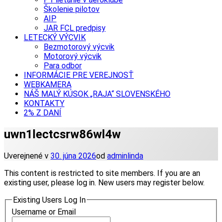
Školenie pilotov
AIP
JAR FCL predpisy
LETECKÝ VÝCVIK
Bezmotorový výcvik
Motorový výcvik
Para odbor
INFORMÁCIE PRE VEREJNOSŤ
WEBKAMERA
NÁŠ MALÝ KÚSOK „RAJA“ SLOVENSKÉHO
KONTAKTY
2% Z DANÍ
uwn1lectcsrw86wl4w
Uverejnené v
30. júna 2026
od
adminlinda
This content is restricted to site members. If you are an
existing user, please log in. New users may register below.
Existing Users Log In
Username or Email